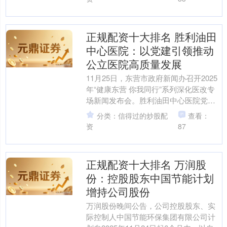
正规配资十大排名 胜利油田
中心医院：以党建引领推动
公立医院高质量发展
11月25日，东营市政府新闻办召开2025
年“健康东营 你我同行”系列深化医改专
场新闻发布会。胜利油田中心医院党委
委员、副院长王明鑫在发布会上介绍了
分类：信得过的炒股配
查看：
该院推进公立....
资
87
正规配资十大排名 万润股
份：控股股东中国节能计划
增持公司股份
万润股份晚间公告，公司控股股东、实
际控制人中国节能环保集团有限公司计