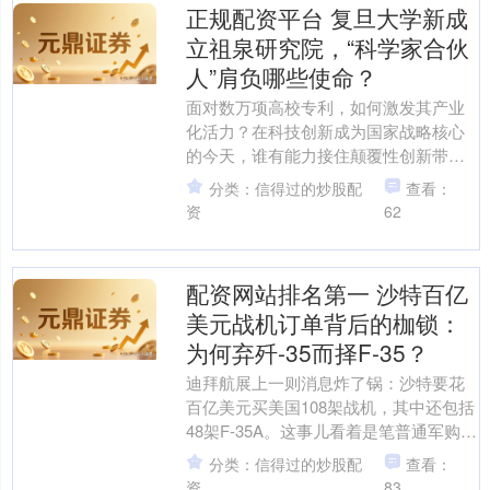
正规配资平台 复旦大学新成
立祖泉研究院，“科学家合伙
人”肩负哪些使命？
面对数万项高校专利，如何激发其产业
化活力？在科技创新成为国家战略核心
的今天，谁有能力接住颠覆性创新带来
的变革？ 由复旦大学发起成立的上海祖
分类：信得过的炒股配
查看：
泉创新转化研究院（以下....
资
62
配资网站排名第一 沙特百亿
美元战机订单背后的枷锁：
为何弃歼-35而择F-35？
迪拜航展上一则消息炸了锅：沙特要花
百亿美元买美国108架战机，其中还包括
48架F-35A。这事儿看着是笔普通军购，
可懂行的人都皱起了眉。之前沙特明明
分类：信得过的炒股配
查看：
对咱们的歼-....
资
83