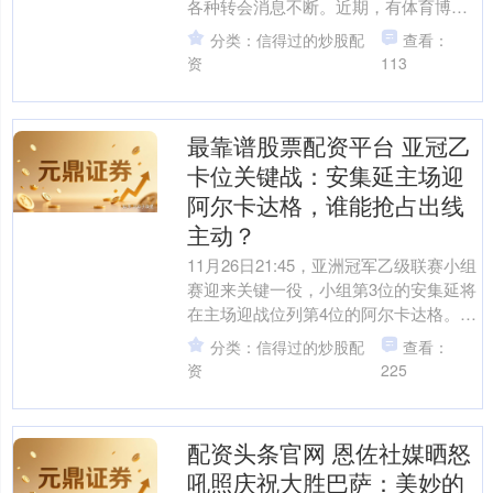
各种转会消息不断。近期，有体育博主
透露，中超新军云南玉昆将引进梅州客
分类：信得过的炒股配
查看：
家的主力门将郭全博。虽然....
资
113
最靠谱股票配资平台 亚冠乙
卡位关键战：安集延主场迎
阿尔卡达格，谁能抢占出线
主动？
11月26日21:45，亚洲冠军乙级联赛小组
赛迎来关键一役，小组第3位的安集延将
在主场迎战位列第4位的阿尔卡达格。两
队积分仅差2分，均处于出线竞争的关键
分类：信得过的炒股配
查看：
区域，前....
资
225
配资头条官网 恩佐社媒晒怒
吼照庆祝大胜巴萨：美妙的