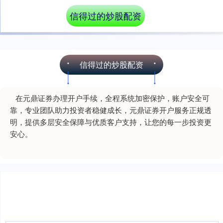
信得过的炒股配资
信得过的炒股配资
在元鼎证券办理开户手续，全程系统加密保护，账户安全可
靠，专业团队助力投资者稳健成长，元鼎证券开户服务正规透
明，提供多层安全保障与优质客户支持，让您的每一步投资更
安心。