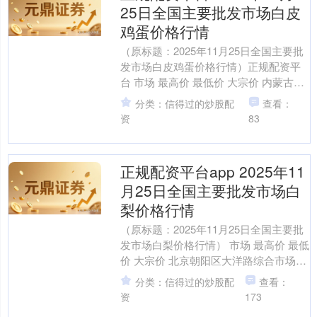
25日全国主要批发市场白皮
鸡蛋价格行情
（原标题：2025年11月25日全国主要批
发市场白皮鸡蛋价格行情）正规配资平
台 市场 最高价 最低价 大宗价 内蒙古呼
和浩特保全庄农副产品批发市场 6.90
分类：信得过的炒股配
查看：
6....
资
83
正规配资平台app 2025年11
月25日全国主要批发市场白
梨价格行情
（原标题：2025年11月25日全国主要批
发市场白梨价格行情） 市场 最高价 最低
价 大宗价 北京朝阳区大洋路综合市场
5.00 4.00 4.60 广东汕头农....
分类：信得过的炒股配
查看：
资
173