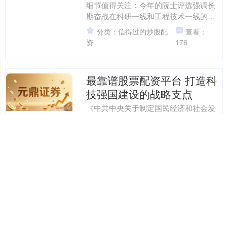
细节值得关注：今年的院士评选强调长
期奋战在科研一线和工程技术一线的人
员。中国工程院增选名单中，有三位来
分类：信得过的炒股配
查看：
自民营企业的工程师正....
资
176
最靠谱股票配资平台 打造科
技强国建设的战略支点
深证成指
14311.01
+200.89
+1.42%
《中共中央关于制定国民经济和社会发
展第十五个五年规划的建议》中提到，
要“完善区域创新体系，布局建设区域科
技创新中心和产业科技创新高地，强化
分类：信得过的炒股配
查看：
国际科技创新中心策源功....
资
143
最靠谱股票配资平台 山石商
沪深300
4694.44
+43.13
+0.93%
量遍 秉烛夜作诗——地质学
家朱夏与诗词