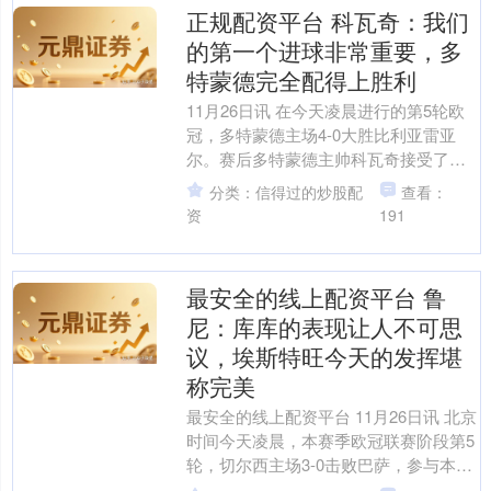
正规配资平台 科瓦奇：我们
的第一个进球非常重要，多
特蒙德完全配得上胜利
11月26日讯 在今天凌晨进行的第5轮欧
冠，多特蒙德主场4-0大胜比利亚雷亚
尔。赛后多特蒙德主帅科瓦奇接受了采
访。 多特蒙德在上半场补时进球领先，
分类：信得过的炒股配
查看：
下半场又连进三....
资
191
最安全的线上配资平台 鲁
尼：库库的表现让人不可思
议，埃斯特旺今天的发挥堪
称完美
最安全的线上配资平台 11月26日讯 北京
时间今天凌晨，本赛季欧冠联赛阶段第5
轮，切尔西主场3-0击败巴萨，参与本场
比赛转播的鲁尼在赛后称赞了库库雷利