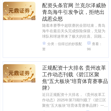
配资头条官网 兰克尔泽威胁
青岛海牛引发争议，拒绝出
战惹众怒
随着本赛季中超联赛的全部结束，青岛
海牛在最后关头完成惊险保级，无疑为
球队和球迷带来了极大的欣喜。回顾整
个赛季，青岛海牛曾一度处于降级边
分类：信得过的炒股配
查看：
缘，但关键时刻击败北京国安....
资
96
正规配资十大排名 贵州改革
工作动态刊载《碧江区聚
焦“五大板块”培育体育赛事品
牌》
近日正规配资十大排名，《贵州改革工
作动态》2025年第73期刊载了《碧江区
聚焦“五大板块”培育体育赛事品牌》一
文。原文如下： 碧江区聚焦“五大板