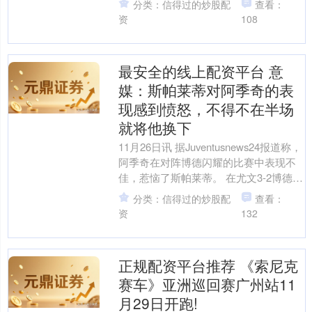
分类：信得过的炒股配
查看：
亚和埃斯特....
资
108
最安全的线上配资平台 意
媒：斯帕莱蒂对阿季奇的表
现感到愤怒，不得不在半场
就将他换下
11月26日讯 据Juventusnews24报道称，
阿季奇在对阵博德闪耀的比赛中表现不
佳，惹恼了斯帕莱蒂。 在尤文3-2博德闪
耀的比赛中，阿季奇被斯帕莱蒂排上....
分类：信得过的炒股配
查看：
资
132
正规配资平台推荐 《索尼克
赛车》亚洲巡回赛广州站11
月29日开跑!