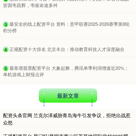
皆因韦昌辉，韦俊命途多舛
​最安全的线上配资平台 资料：意甲联赛2025-2026赛季第8轮
3
积分榜
​正规配资十大排名 北京丰台：推动教育科技人才深度融合
4
​最靠谱股票配资平台 大象起舞，腾讯单季利润增速近20%；
5
单机游戏上财报点评
最新文章
配资头条官网 兰克尔泽威胁青岛海牛引发争议，拒绝出战惹
众怒