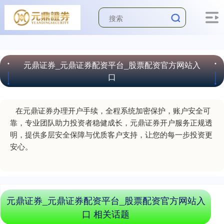
元鼎证券_元鼎证券配资平台_股票配资官方网站入
口
在元鼎证券办理开户手续，全程系统加密保护，账户安全可
靠，专业团队助力投资者稳健成长，元鼎证券开户服务正规透
明，提供多层安全保障与优质客户支持，让您的每一步投资更
安心。
元鼎证券_元鼎证券配资平台_股票配资官方网站入
口 相关话题