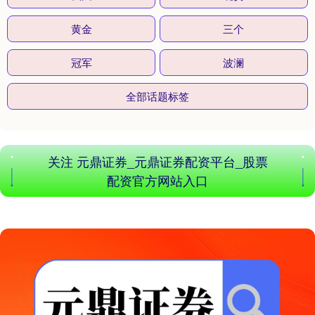
黄金
三个
冠军
波澜
全部话题标签
关注 元鼎证券_元鼎证券配资平台_股票
配资官方网站入口