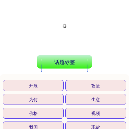
话题标签
开展
攻坚
为何
生意
价格
视频
我国
现货