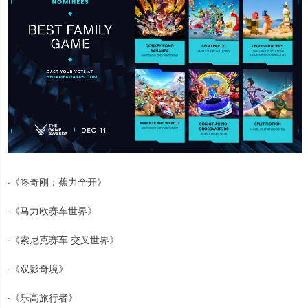
·《咚奇刚：蕉力全开》
·《马力欧赛车世界》
·《索尼克赛车 交叉世界》
·《双影奇境》
·《乐高旅行者》