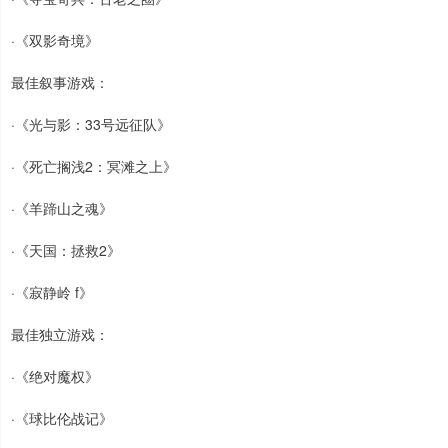
·《双影奇境》
最佳叙事游戏：
·《光与影：33号远征队》
·《死亡搁浅2：冥滩之上》
·《羊蹄山之魂》
·《天国：拯救2》
·《寂静岭 f》
最佳独立游戏：
·《绝对魔权》
·《球比伦战记》