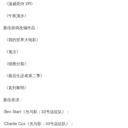
·《漫威死侍 VR》
·《午夜漫步》
最佳游戏改编作品：
·《我的世界大电影》
·《鬼泣》
·《细胞分裂》
·《最后生还者第二季》
·《直到黎明》
最佳表演：
·Ben Starr《光与影：33号远征队》；
上证综指
3900.35
+21.92
+0.57%
·Charlie Cox《光与影：33号远征队》；