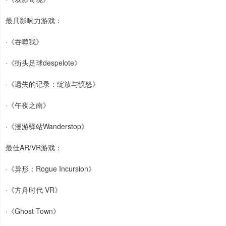
最具影响力游戏：
·《吞噬我》
·《街头足球despelote》
·《遗失的记录：绽放与愤怒》
·《午夜之南》
·《漫游驿站Wanderstop》
最佳AR/VR游戏：
·《异形：Rogue Incursion》
·《方舟时代 VR》
·《Ghost Town》