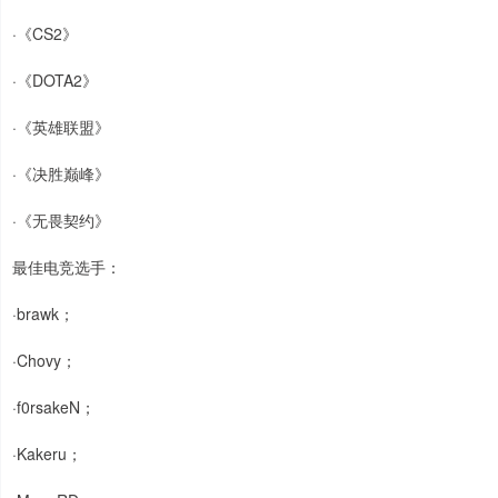
·《CS2》
·《DOTA2》
·《英雄联盟》
·《决胜巅峰》
·《无畏契约》
最佳电竞选手：
·brawk；
·Chovy；
·f0rsakeN；
·Kakeru；