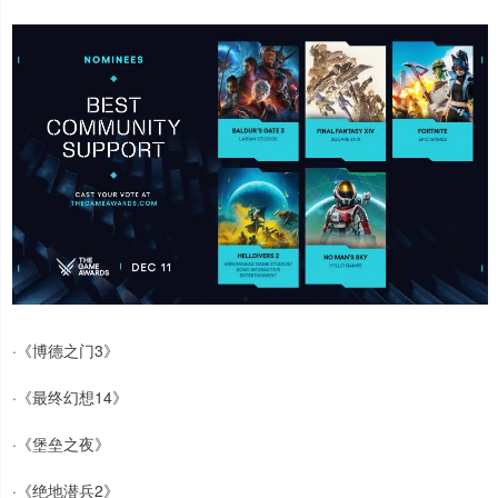
·《博德之门3》
·《最终幻想14》
·《堡垒之夜》
·《绝地潜兵2》