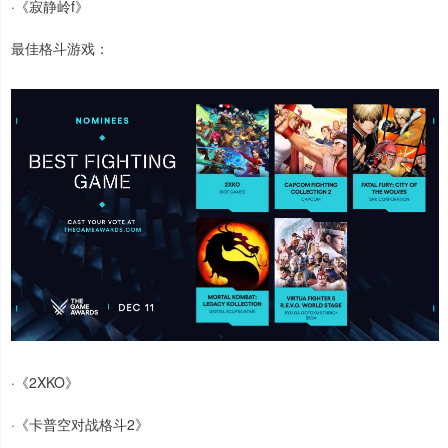
·《寂静岭f》
最佳格斗游戏：
·《2XKO》
·《卡普空对战格斗2》