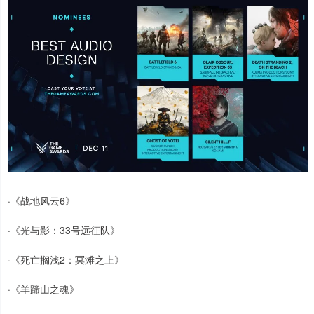
·《战地风云6》
·《光与影：33号远征队》
·《死亡搁浅2：冥滩之上》
·《羊蹄山之魂》