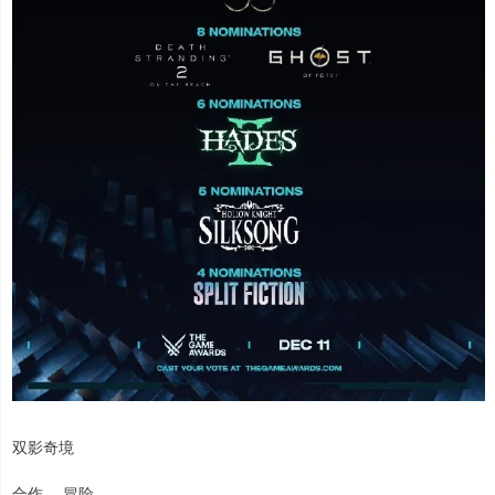
双影奇境
合作， 冒险