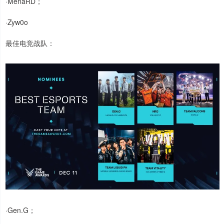
·MenaRD；
·Zyw0o
最佳电竞战队：
·Gen.G；