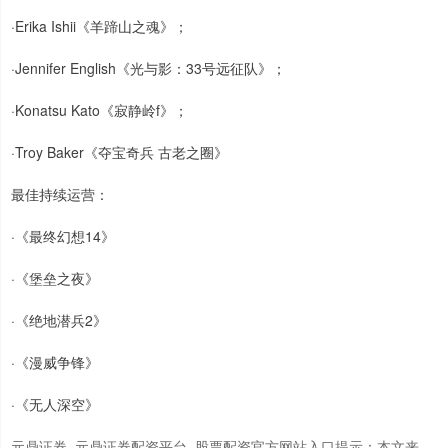
·Erika Ishii《羊蹄山之魂》；
·Jennifer English《光与影：33号远征队》；
·Konatsu Kato《寂静岭f》；
深证成指
14110.12
-34.08
-0.24%
·Troy Baker《夺宝奇兵 古老之圈》
最佳持续运营：
·《最终幻想14》
·《堡垒之夜》
·《绝地潜兵2》
沪深300
4651.31
-6.85
-0.15%
·《漫威争锋》
·《无人深空》
元鼎证券_元鼎证券配资平台_股票配资官方网站入口提示：本文来