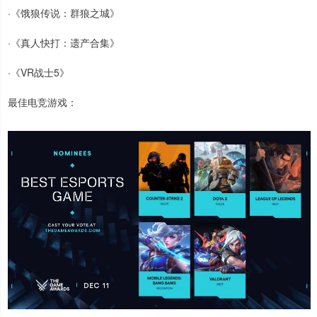
·《饿狼传说：群狼之城》
·《真人快打：遗产合集》
·《VR战士5》
最佳电竞游戏：