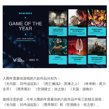
入围年度最佳游戏的六款作品分别为：
《光与影：33号远征队》 《死亡搁浅2：冥滩之上》 《咚奇刚：蕉力
全开》 《黑帝斯2》 《空洞骑士：丝之歌》 《天国：拯救2》
值得注意的是，今年入围的年度最佳的六款作品中有三款独立游戏：
《光与影：33号远征队》《黑帝斯2》和《空洞骑士：丝之歌》。