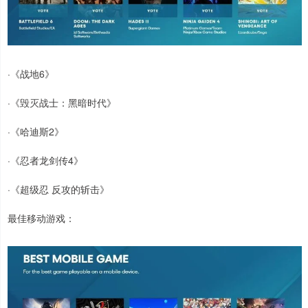
·《战地6》
·《毁灭战士：黑暗时代》
·《哈迪斯2》
·《忍者龙剑传4》
·《超级忍 反攻的斩击》
最佳移动游戏：