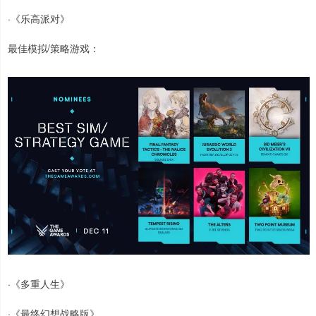
·《乐高派对》
最佳模拟/策略游戏：
·《多重人生》
·《最终幻想战略版》