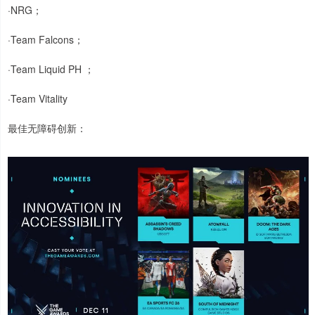
·NRG；
·Team Falcons；
·Team Liquid PH ；
·Team Vitality
最佳无障碍创新：